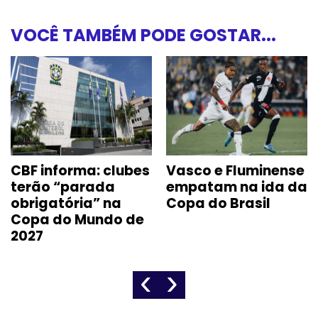
VOCÊ TAMBÉM PODE GOSTAR...
CBF informa: clubes
Vasco e Fluminense
terão “parada
empatam na ida da
obrigatória” na
Copa do Brasil
Copa do Mundo de
2027
‹
›