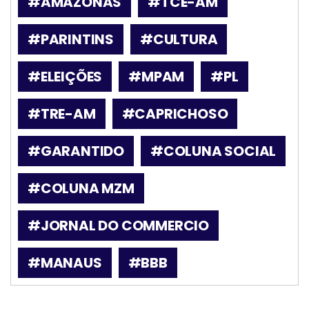
#AMAZONAS
#TCE-AM
#PARINTINS
#CULTURA
#ELEIÇÕES
#MPAM
#PL
#TRE-AM
#CAPRICHOSO
#GARANTIDO
#COLUNA SOCIAL
#COLUNA MZM
#JORNAL DO COMMERCIO
#MANAUS
#BBB