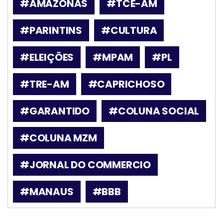
#AMAZONAS
#TCE-AM
#PARINTINS
#CULTURA
#ELEIÇÕES
#MPAM
#PL
#TRE-AM
#CAPRICHOSO
#GARANTIDO
#COLUNA SOCIAL
#COLUNA MZM
#JORNAL DO COMMERCIO
#MANAUS
#BBB