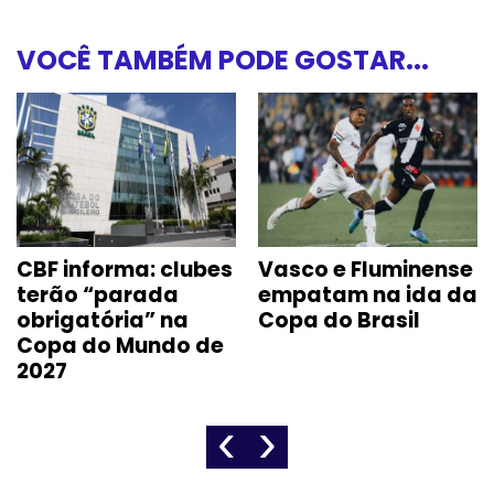
VOCÊ TAMBÉM PODE GOSTAR...
CBF informa: clubes
Vasco e Fluminense
terão “parada
empatam na ida da
obrigatória” na
Copa do Brasil
Copa do Mundo de
2027
‹
›