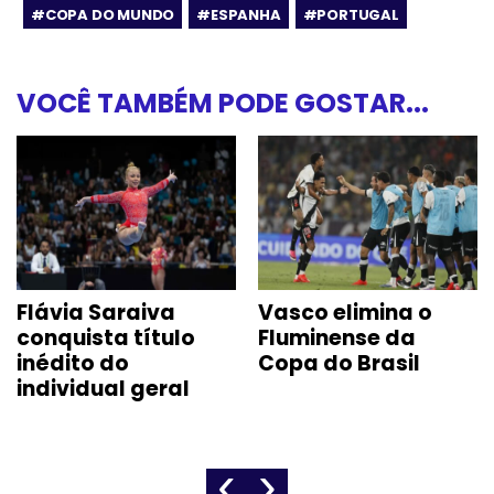
#COPA DO MUNDO
#ESPANHA
#PORTUGAL
VOCÊ TAMBÉM PODE GOSTAR...
Vasco elimina o
CBF informa: clubes
Fluminense da
terão “parada
Copa do Brasil
obrigatória” na
Copa do Mundo de
2027
‹
›