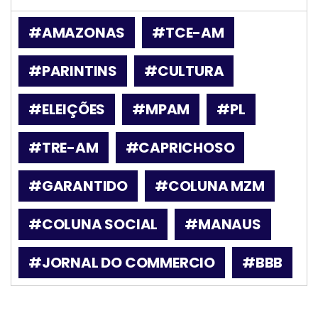
#AMAZONAS
#TCE-AM
#PARINTINS
#CULTURA
#ELEIÇÕES
#MPAM
#PL
#TRE-AM
#CAPRICHOSO
#GARANTIDO
#COLUNA MZM
#COLUNA SOCIAL
#MANAUS
#JORNAL DO COMMERCIO
#BBB