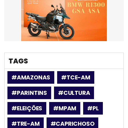
TAGS
#AMAZONAS
#TCE-AM
#PARINTINS
#CULTURA
#ELEIÇÕES
#MPAM
#PL
#TRE-AM
#CAPRICHOSO