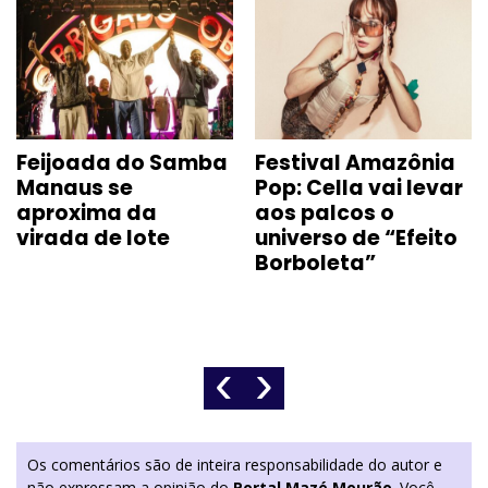
Feijoada do Samba
Festival Amazônia
Manaus se
Pop: Cella vai levar
aproxima da
aos palcos o
virada de lote
universo de “Efeito
Borboleta”
‹
›
Os comentários são de inteira responsabilidade do autor e
não expressam a opinião do
Portal Mazé Mourão
. Você