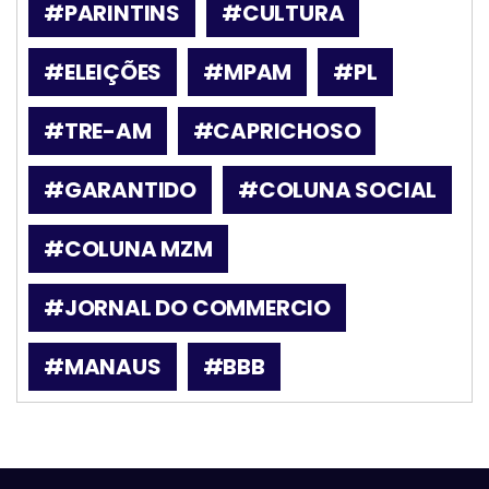
#PARINTINS
#CULTURA
#ELEIÇÕES
#MPAM
#PL
#TRE-AM
#CAPRICHOSO
#GARANTIDO
#COLUNA SOCIAL
#COLUNA MZM
#JORNAL DO COMMERCIO
#MANAUS
#BBB