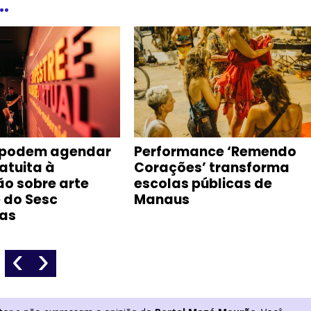
.
 podem agendar
Performance ‘Remendo
ratuita à
Corações’ transforma
ão sobre arte
escolas públicas de
 do Sesc
Manaus
as
‹
›