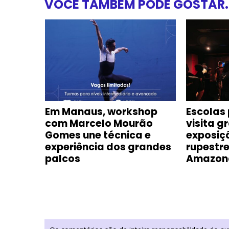
VOCÊ TAMBÉM PODE GOSTAR..
á-Tim-
Em Manaus, workshop
Escolas
com Marcelo Mourão
visita g
Gomes une técnica e
exposiç
em
experiência dos grandes
rupestre
palcos
Amazon