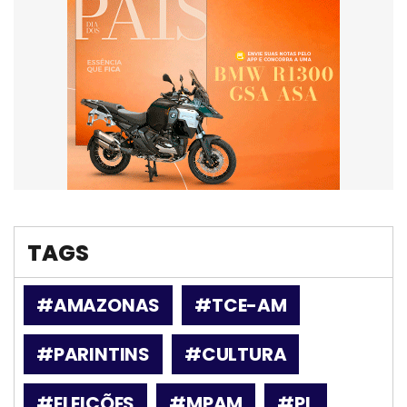
TAGS
#AMAZONAS
#TCE-AM
#PARINTINS
#CULTURA
#ELEIÇÕES
#MPAM
#PL