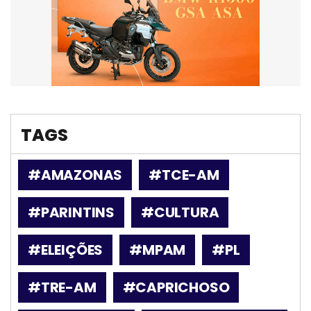
TAGS
#AMAZONAS
#TCE-AM
#PARINTINS
#CULTURA
#ELEIÇÕES
#MPAM
#PL
#TRE-AM
#CAPRICHOSO