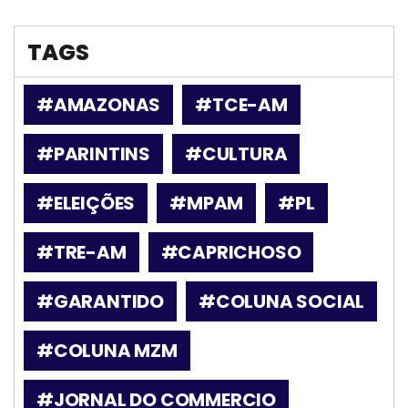
TAGS
#AMAZONAS
#TCE-AM
#PARINTINS
#CULTURA
#ELEIÇÕES
#MPAM
#PL
#TRE-AM
#CAPRICHOSO
#GARANTIDO
#COLUNA SOCIAL
#COLUNA MZM
#JORNAL DO COMMERCIO