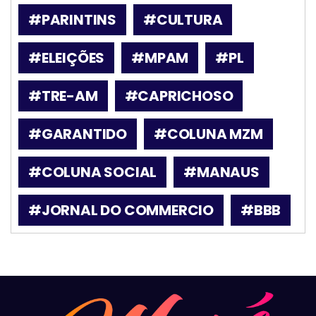
#PARINTINS
#CULTURA
#ELEIÇÕES
#MPAM
#PL
#TRE-AM
#CAPRICHOSO
#GARANTIDO
#COLUNA MZM
#COLUNA SOCIAL
#MANAUS
#JORNAL DO COMMERCIO
#BBB