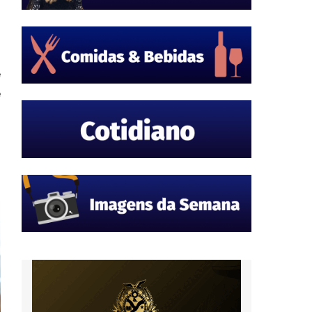
o
u
e
e