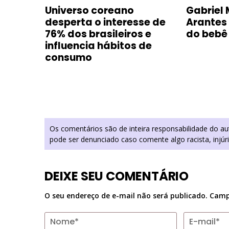
e com
Universo coreano
Gabriel 
oca-
desperta o interesse de
Arantes
m
76% dos brasileiros e
do bebê
influencia hábitos de
consumo
Os comentários são de inteira responsabilidade do a
pode ser denunciado caso comente algo racista, injúr
DEIXE SEU COMENTÁRIO
O seu endereço de e-mail não será publicado.
Camp