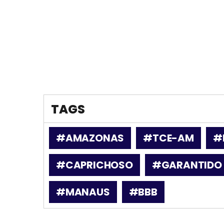
TAGS
#AMAZONAS
#TCE-AM
#
#CAPRICHOSO
#GARANTIDO
#MANAUS
#BBB