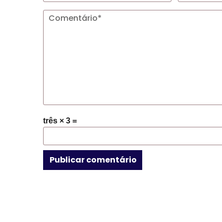
três × 3 =