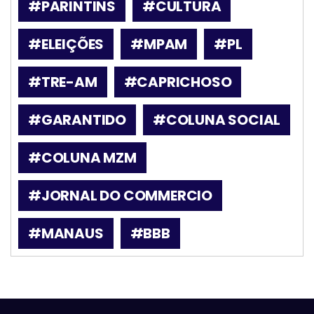
#PARINTINS
#CULTURA
#ELEIÇÕES
#MPAM
#PL
#TRE-AM
#CAPRICHOSO
#GARANTIDO
#COLUNA SOCIAL
#COLUNA MZM
#JORNAL DO COMMERCIO
#MANAUS
#BBB