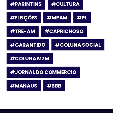
#PARINTINS
#CULTURA
#ELEIÇÕES
#MPAM
#PL
#TRE-AM
#CAPRICHOSO
#GARANTIDO
#COLUNA SOCIAL
#COLUNA MZM
#JORNAL DO COMMERCIO
#MANAUS
#BBB