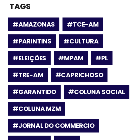
TAGS
#AMAZONAS
#TCE-AM
#PARINTINS
#CULTURA
#ELEIÇÕES
#MPAM
#PL
#TRE-AM
#CAPRICHOSO
#GARANTIDO
#COLUNA SOCIAL
#COLUNA MZM
#JORNAL DO COMMERCIO