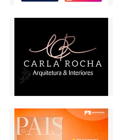
o
s
a
a
o
s
s