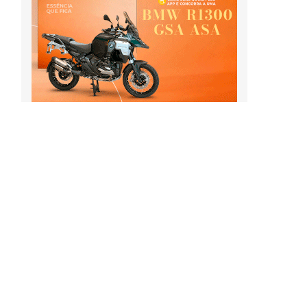
a
s
o
o