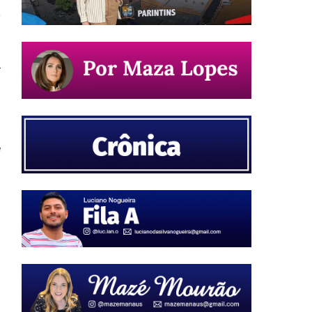
y
o
o
,
e