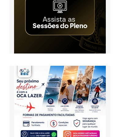
5
,
a
g