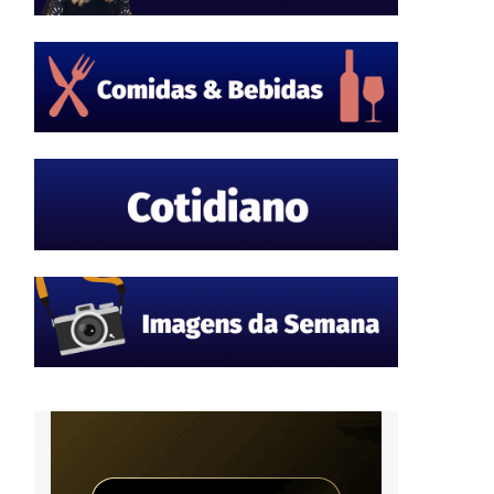
,
a
a
s