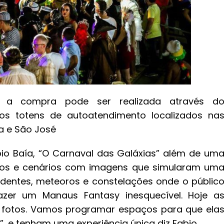
 a compra pode ser realizada através d
os totens de autoatendimento localizados na
a e São José
bio Baía, “O Carnaval das Galáxias” além de um
ços e cenários com imagens que simularam um
adentes, meteoros e constelações onde o públic
fazer um Manaus Fantasy inesquecível. Hoje a
 fotos. Vamos programar espaços para que ela
 e tenham uma experiência única diz Fabio.