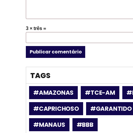
3 × três =
TAGS
#AMAZONAS
#TCE-AM
#
#CAPRICHOSO
#GARANTIDO
#MANAUS
#BBB