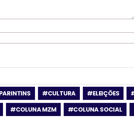
PARINTINS
#CULTURA
#ELEIÇÕES
#COLUNA MZM
#COLUNA SOCIAL