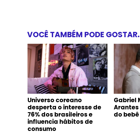
VOCÊ TAMBÉM PODE GOSTAR..
e com
Universo coreano
Gabriel 
oca-
desperta o interesse de
Arantes
m
76% dos brasileiros e
do bebê
influencia hábitos de
consumo