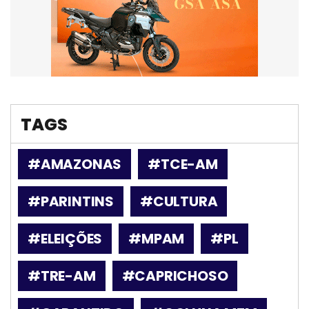
TAGS
#AMAZONAS
#TCE-AM
#PARINTINS
#CULTURA
#ELEIÇÕES
#MPAM
#PL
#TRE-AM
#CAPRICHOSO