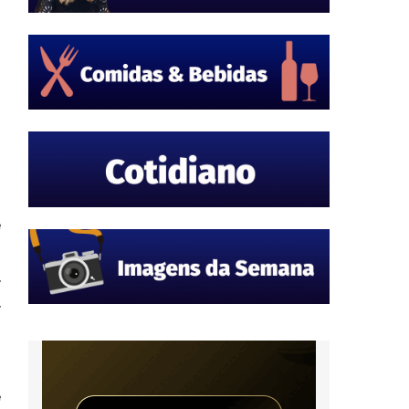
e
s
.
.
a
e