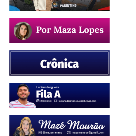
e
o
a