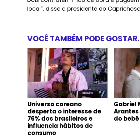
local”, disse o presidente do Capricho
VOCÊ TAMBÉM PODE GOSTAR..
e com
Universo coreano
Gabriel 
oca-
desperta o interesse de
Arantes
m
76% dos brasileiros e
do bebê
influencia hábitos de
consumo