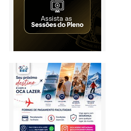
o
o
,