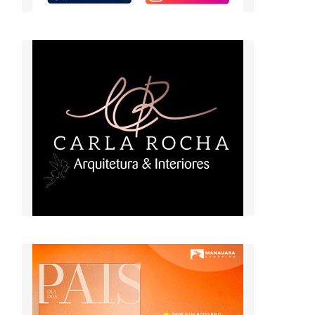
,
o
l
o
o
a
o