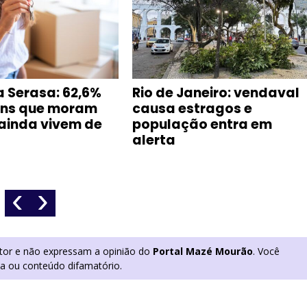
a Serasa: 62,6%
Rio de Janeiro: vendaval
ens que moram
causa estragos e
 ainda vivem de
população entra em
alerta
‹
›
utor e não expressam a opinião do
Portal Mazé Mourão
. Você
ia ou conteúdo difamatório.