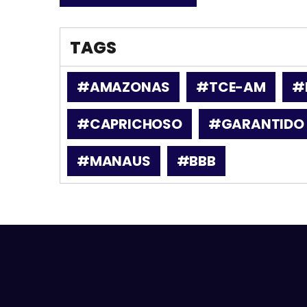
TAGS
#AMAZONAS
#TCE-AM
#
#CAPRICHOSO
#GARANTIDO
#MANAUS
#BBB