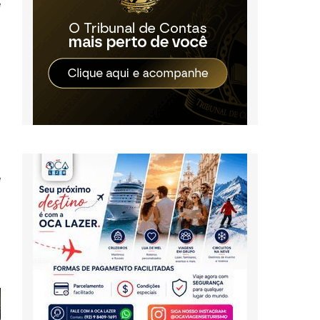
e
p
2
a
s
s
o
e