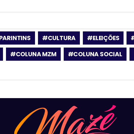
PARINTINS
#CULTURA
#ELEIÇÕES
#COLUNA MZM
#COLUNA SOCIAL