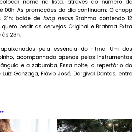
colocar nome na lista, através do número d
é 00h. As promoções do dia continuam: O chop
s 21h; balde de
long necks
Brahma contendo 1
, quem pedir as cervejas Original e Brahma Extr
 às 23h.
s apaixonados pela essência do ritmo. Um do
Toinho, acompanhado apenas pelos instrumento
riângulo e a zabumba. Essa noite, o repertório d
uiz Gonzaga, Flávio José, Dorgival Dantas, entr
.