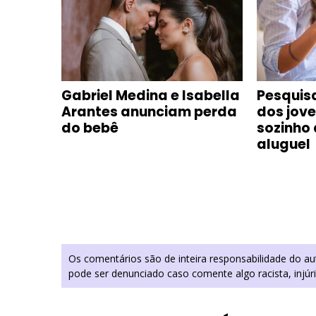
Gabriel Medina e Isabella
Pesquis
se de
Arantes anunciam perda
dos jov
 e
do bebê
sozinho
de
aluguel
Os comentários são de inteira responsabilidade do a
pode ser denunciado caso comente algo racista, injúr