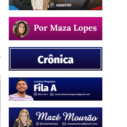
a
a
o