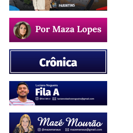
s
o
s