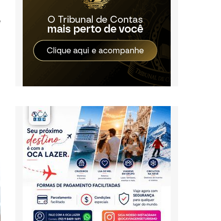
u
e
o
r