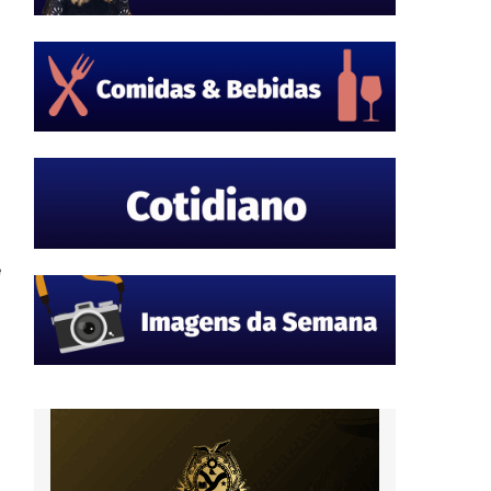
e
a
i
,
o
o