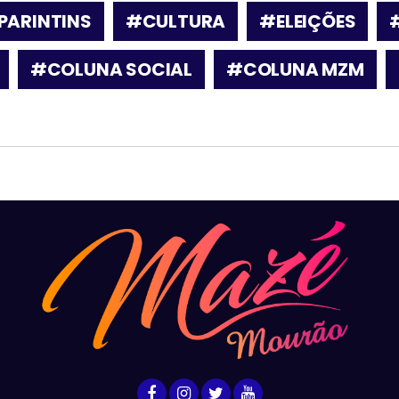
PARINTINS
#CULTURA
#ELEIÇÕES
#COLUNA SOCIAL
#COLUNA MZM