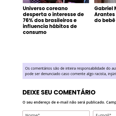
e com
Universo coreano
Gabriel 
oca-
desperta o interesse de
Arantes
m
76% dos brasileiros e
do bebê
influencia hábitos de
consumo
Os comentários são de inteira responsabilidade do a
pode ser denunciado caso comente algo racista, injúr
DEIXE SEU COMENTÁRIO
O seu endereço de e-mail não será publicado.
Camp