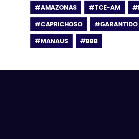
#AMAZONAS
#TCE-AM
#
#CAPRICHOSO
#GARANTIDO
#MANAUS
#BBB