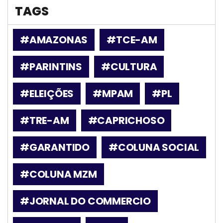
TAGS
#AMAZONAS
#TCE-AM
#PARINTINS
#CULTURA
#ELEIÇÕES
#MPAM
#PL
#TRE-AM
#CAPRICHOSO
#GARANTIDO
#COLUNA SOCIAL
#COLUNA MZM
#JORNAL DO COMMERCIO