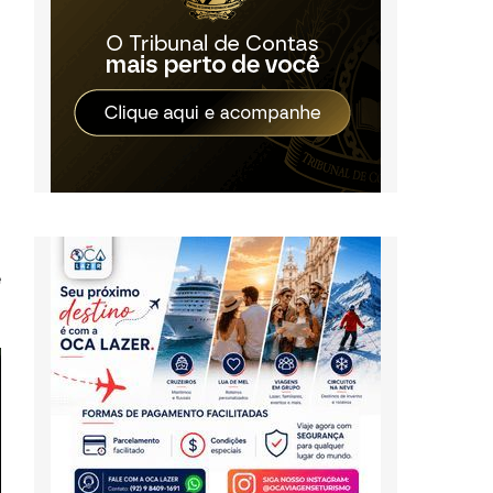
a
r
s
m
r
,
s
e