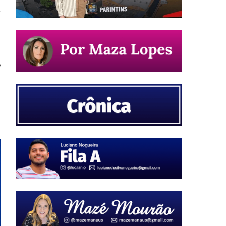
m
e
o
á
s