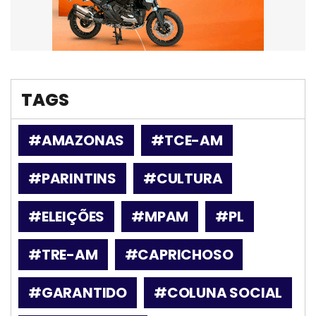
TAGS
#AMAZONAS
#TCE-AM
#PARINTINS
#CULTURA
#ELEIÇÕES
#MPAM
#PL
#TRE-AM
#CAPRICHOSO
#GARANTIDO
#COLUNA SOCIAL