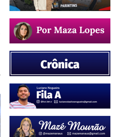
a
a
e