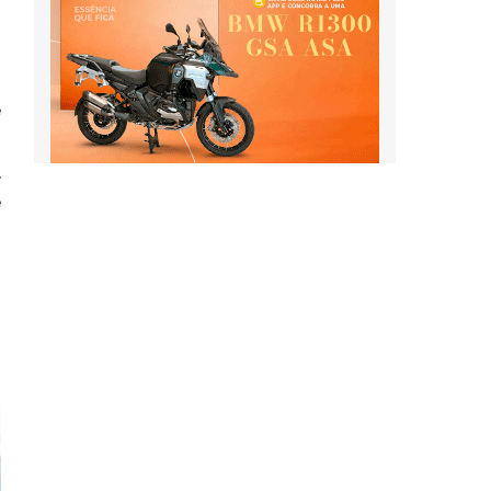
s
e
s
.
e