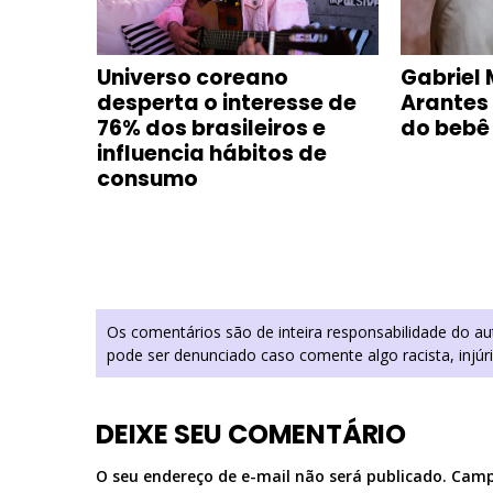
e com
Universo coreano
Gabriel 
oca-
desperta o interesse de
Arantes
m
76% dos brasileiros e
do bebê
influencia hábitos de
consumo
Os comentários são de inteira responsabilidade do a
pode ser denunciado caso comente algo racista, injúr
DEIXE SEU COMENTÁRIO
O seu endereço de e-mail não será publicado.
Camp