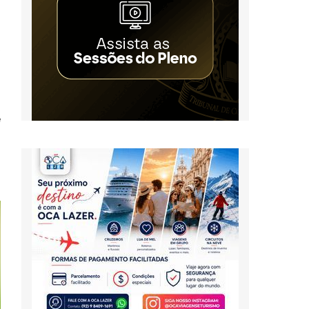
o
o
,
m
e
–
a