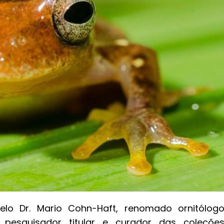
pelo Dr. Mario Cohn-Haft, renomado ornitólog
 pesquisador titular e curador das coleçõe