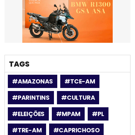
TAGS
#AMAZONAS
#TCE-AM
#PARINTINS
#CULTURA
#ELEIÇÕES
#MPAM
#PL
#TRE-AM
#CAPRICHOSO