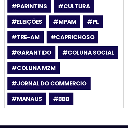
#PARINTINS
#CULTURA
#ELEIÇÕES
#MPAM
#PL
#TRE-AM
#CAPRICHOSO
#GARANTIDO
#COLUNA SOCIAL
#COLUNA MZM
#JORNAL DO COMMERCIO
#MANAUS
#BBB