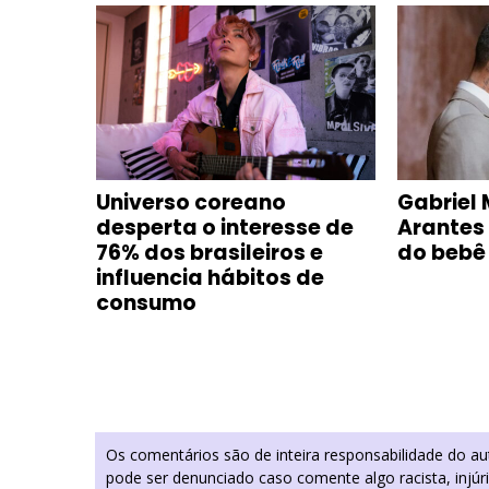
e com
Universo coreano
Gabriel 
oca-
desperta o interesse de
Arantes
m
76% dos brasileiros e
do bebê
influencia hábitos de
consumo
Os comentários são de inteira responsabilidade do a
pode ser denunciado caso comente algo racista, injúr