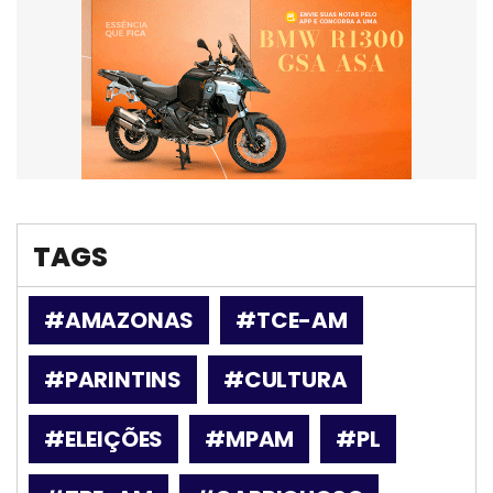
TAGS
#AMAZONAS
#TCE-AM
#PARINTINS
#CULTURA
#ELEIÇÕES
#MPAM
#PL