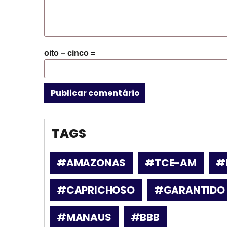
oito − cinco =
TAGS
#AMAZONAS
#TCE-AM
#
#CAPRICHOSO
#GARANTIDO
#MANAUS
#BBB