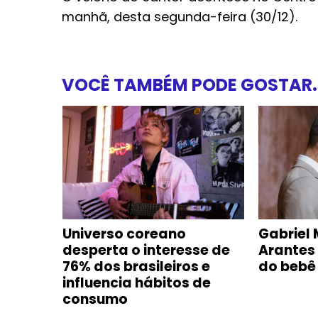
manhã, desta segunda-feira (30/12).
VOCÊ TAMBÉM PODE GOSTAR..
e com
Universo coreano
Gabriel 
oca-
desperta o interesse de
Arantes
m
76% dos brasileiros e
do bebê
influencia hábitos de
consumo