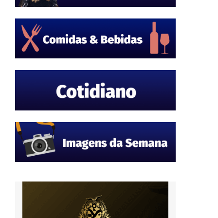
m
,
à
m
-
a