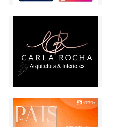
.
s
,
m
r
d
,
a