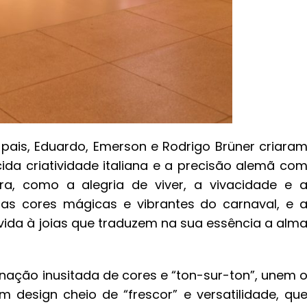
 pais, Eduardo, Emerson e Rodrigo Brüner criara
da criatividade italiana e a precisão alemã co
eira, como a alegria de viver, a vivacidade e 
, as cores mágicas e vibrantes do carnaval, e 
vida à joias que traduzem na sua essência a alm
ação inusitada de cores e “ton-sur-ton”, unem 
design cheio de “frescor” e versatilidade, qu