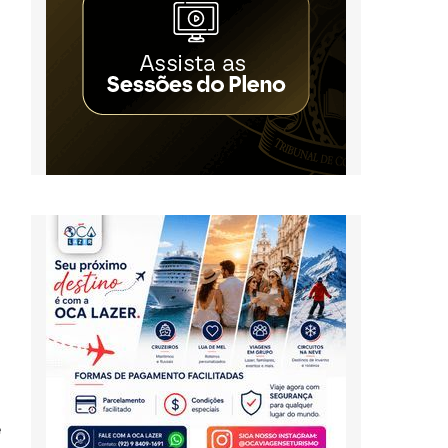
m
m
a
a
a
o
e