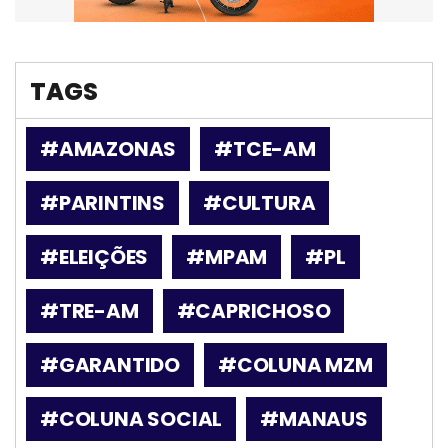
TAGS
#AMAZONAS
#TCE-AM
#PARINTINS
#CULTURA
#ELEIÇÕES
#MPAM
#PL
#TRE-AM
#CAPRICHOSO
#GARANTIDO
#COLUNA MZM
#COLUNA SOCIAL
#MANAUS