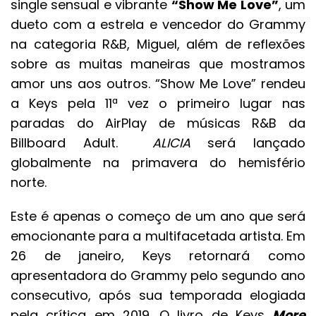
single sensual e vibrante
“Show Me Love”
, um
dueto com a estrela e vencedor do Grammy
na categoria R&B, Miguel, além de reflexões
sobre as muitas maneiras que mostramos
amor uns aos outros. “Show Me Love” rendeu
a Keys pela 11ª vez o primeiro lugar nas
paradas do AirPlay de músicas R&B da
Billboard Adult.
ALICIA
será lançado
globalmente na primavera do hemisfério
norte.
Este é apenas o começo de um ano que será
emocionante para a multifacetada artista. Em
26 de janeiro, Keys retornará como
apresentadora do Grammy pelo segundo ano
consecutivo, após sua temporada elogiada
pela crítica em 2019. O livro de Keys
More