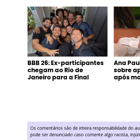
obre
BBB 26: Ex-participantes
Ana Paul
ra
chegam ao Rio de
sobre ap
Janeiro para a Final
após mo
Os comentários são de inteira responsabilidade do a
pode ser denunciado caso comente algo racista, injúr