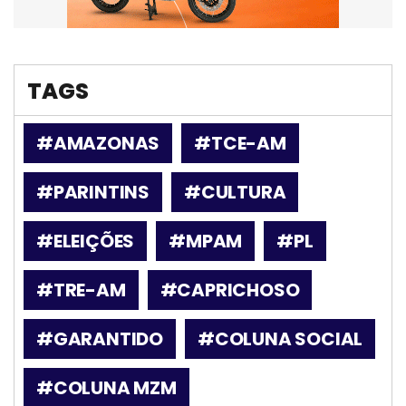
TAGS
#AMAZONAS
#TCE-AM
#PARINTINS
#CULTURA
#ELEIÇÕES
#MPAM
#PL
#TRE-AM
#CAPRICHOSO
#GARANTIDO
#COLUNA SOCIAL
#COLUNA MZM