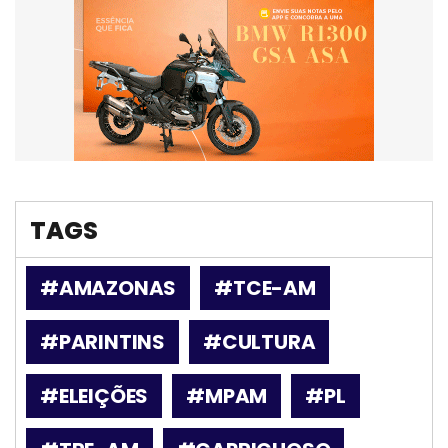
TAGS
#AMAZONAS
#TCE-AM
#PARINTINS
#CULTURA
#ELEIÇÕES
#MPAM
#PL