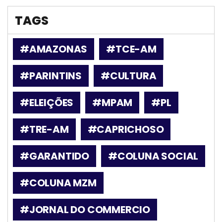
TAGS
#AMAZONAS
#TCE-AM
#PARINTINS
#CULTURA
#ELEIÇÕES
#MPAM
#PL
#TRE-AM
#CAPRICHOSO
#GARANTIDO
#COLUNA SOCIAL
#COLUNA MZM
#JORNAL DO COMMERCIO