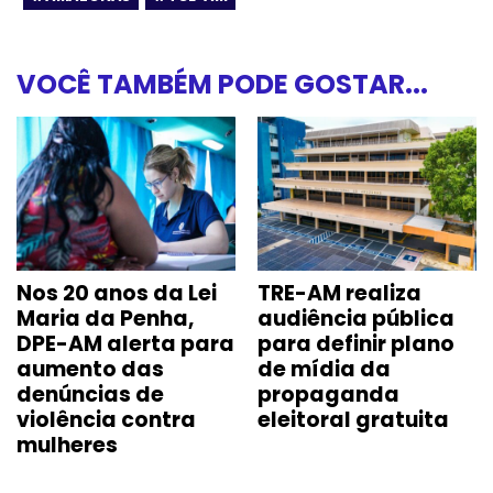
VOCÊ TAMBÉM PODE GOSTAR...
Nos 20 anos da Lei
TRE-AM realiza
Maria da Penha,
audiência pública
DPE-AM alerta para
para definir plano
aumento das
de mídia da
denúncias de
propaganda
violência contra
eleitoral gratuita
mulheres