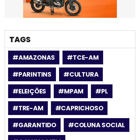
TAGS
#AMAZONAS
#TCE-AM
#PARINTINS
#CULTURA
#ELEIÇÕES
#MPAM
#PL
#TRE-AM
#CAPRICHOSO
#GARANTIDO
#COLUNA SOCIAL