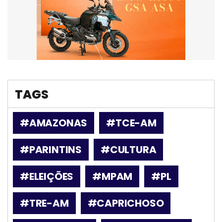
TAGS
#AMAZONAS
#TCE-AM
#PARINTINS
#CULTURA
#ELEIÇÕES
#MPAM
#PL
#TRE-AM
#CAPRICHOSO