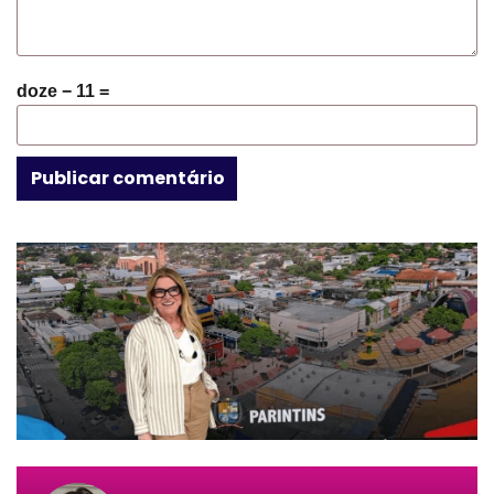
doze − 11 =