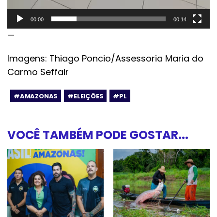
00:00
00:14
—
Imagens: Thiago Poncio/Assessoria Maria do
Carmo Seffair
#AMAZONAS
#ELEIÇÕES
#PL
VOCÊ TAMBÉM PODE GOSTAR...