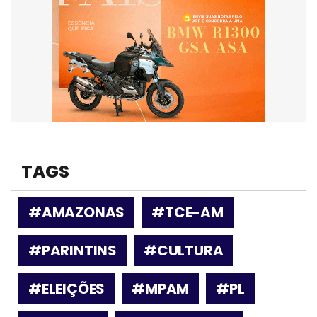
TAGS
#AMAZONAS
#TCE-AM
#PARINTINS
#CULTURA
#ELEIÇÕES
#MPAM
#PL