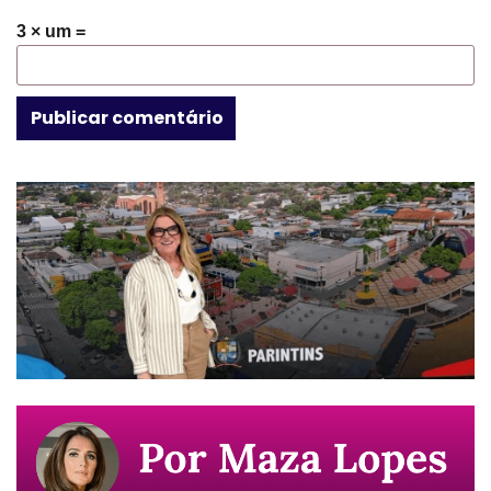
3 × um =