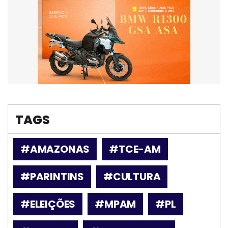
TAGS
#AMAZONAS
#TCE-AM
#PARINTINS
#CULTURA
#ELEIÇÕES
#MPAM
#PL