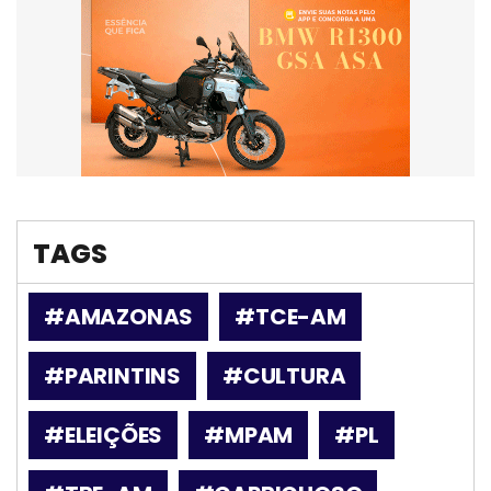
TAGS
#AMAZONAS
#TCE-AM
#PARINTINS
#CULTURA
#ELEIÇÕES
#MPAM
#PL