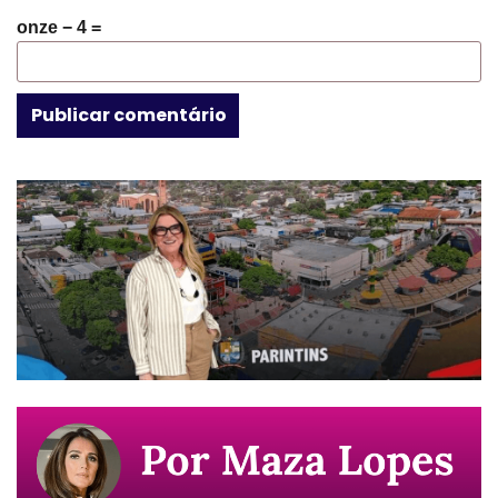
onze − 4 =