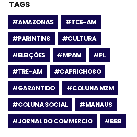
TAGS
#AMAZONAS
#TCE-AM
#PARINTINS
#CULTURA
#ELEIÇÕES
#MPAM
#PL
#TRE-AM
#CAPRICHOSO
#GARANTIDO
#COLUNA MZM
#COLUNA SOCIAL
#MANAUS
#JORNAL DO COMMERCIO
#BBB