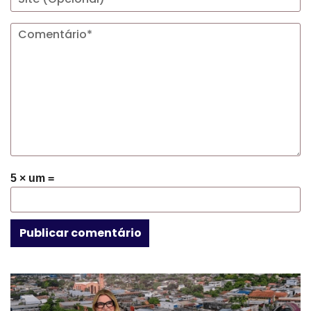
5 × um =