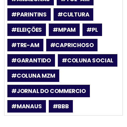
#PARINTINS
#CULTURA
#ELEIÇÕES
#MPAM
#PL
#TRE-AM
#CAPRICHOSO
#GARANTIDO
#COLUNA SOCIAL
#COLUNA MZM
#JORNAL DO COMMERCIO
#MANAUS
#BBB