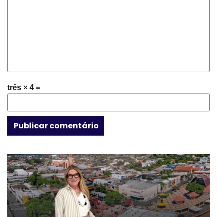
três × 4 =