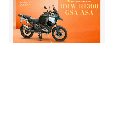
celebra a cultura dos
mundial da Un
povos originários