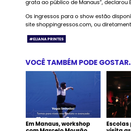
grata ao público de Manaus”, declarou El
Os ingressos para o show estão disponí
site shoppingressos.com, ou diretament
#ELIANA PRINTES
VOCÊ TAMBÉM PODE GOSTAR..
á-Tim-
Em Manaus, workshop
Escolas
com Marcelo Mourão
visita g