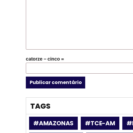
catorze − cinco =
TAGS
#AMAZONAS
#TCE-AM
#