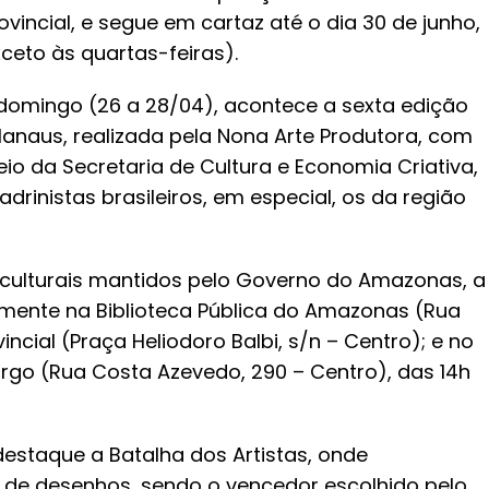
vincial, e segue em cartaz até o dia 30 de junho,
ceto às quartas-feiras).
 domingo (26 a 28/04), acontece a sexta edição
naus, realizada pela Nona Arte Produtora, com
o da Secretaria de Cultura e Economia Criativa,
drinistas brasileiros, em especial, os da região
culturais mantidos pelo Governo do Amazonas, a
mente na Biblioteca Pública do Amazonas (Rua
incial (Praça Heliodoro Balbi, s/n – Centro); e no
argo (Rua Costa Azevedo, 290 – Centro), das 14h
destaque a Batalha dos Artistas, onde
 de desenhos, sendo o vencedor escolhido pelo