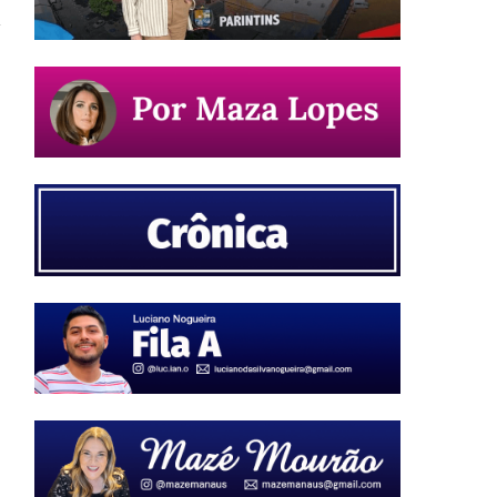
o
g
r
o