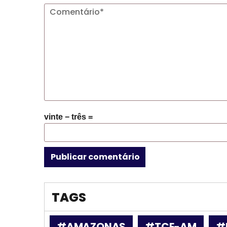
vinte − três =
TAGS
#AMAZONAS
#TCE-AM
#