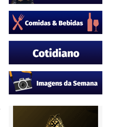
o
a
.
á
,