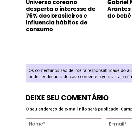
e com
Universo coreano
Gabriel 
oca-
desperta o interesse de
Arantes
m
76% dos brasileiros e
do bebê
influencia hábitos de
consumo
Os comentários são de inteira responsabilidade do a
pode ser denunciado caso comente algo racista, injúr
DEIXE SEU COMENTÁRIO
O seu endereço de e-mail não será publicado.
Camp