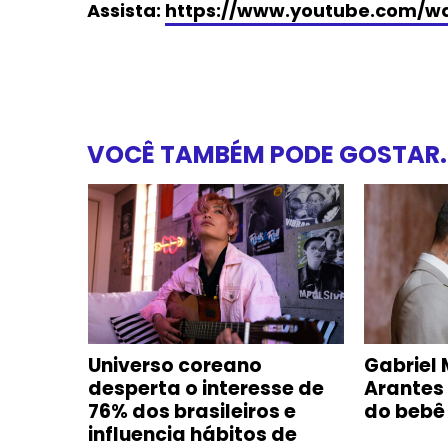
Assista:
https://www.youtube.com/w
VOCÊ TAMBÉM PODE GOSTAR..
e com
Universo coreano
Gabriel 
oca-
desperta o interesse de
Arantes
m
76% dos brasileiros e
do bebê
influencia hábitos de