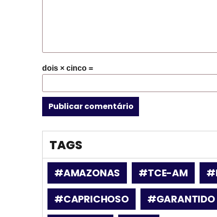
dois × cinco =
TAGS
#AMAZONAS
#TCE-AM
#
#CAPRICHOSO
#GARANTIDO