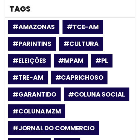
TAGS
#AMAZONAS
#TCE-AM
#PARINTINS
#CULTURA
#ELEIÇÕES
#MPAM
#PL
#TRE-AM
#CAPRICHOSO
#GARANTIDO
#COLUNA SOCIAL
#COLUNA MZM
#JORNAL DO COMMERCIO