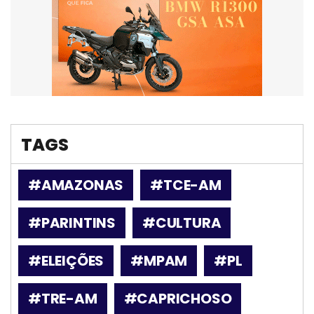
TAGS
#AMAZONAS
#TCE-AM
#PARINTINS
#CULTURA
#ELEIÇÕES
#MPAM
#PL
#TRE-AM
#CAPRICHOSO