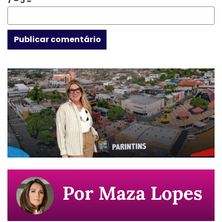
7 − 5 =