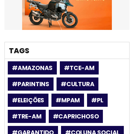
TAGS
#AMAZONAS
#TCE-AM
#PARINTINS
#CULTURA
#ELEIÇÕES
#MPAM
#PL
#TRE-AM
#CAPRICHOSO
#GARANTIDO
#COLUNA SOCIAL